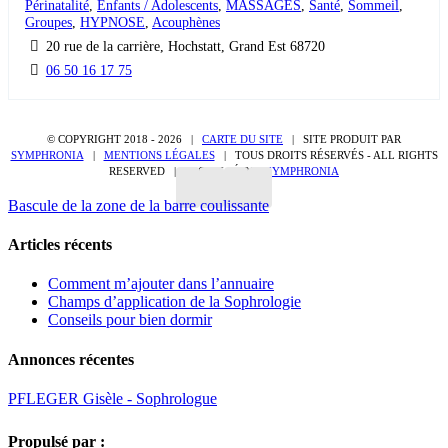
Périnatalité
,
Enfants / Adolescents
,
MASSAGES
,
Santé
,
Sommeil
,
Groupes
,
HYPNOSE
,
Acouphènes
20 rue de la carrière, Hochstatt, Grand Est 68720
06 50 16 17 75
© COPYRIGHT 2018 -
2026 |
CARTE DU SITE
| SITE PRODUIT PAR
SYMPHRONIA
|
MENTIONS LÉGALES
| TOUS DROITS RÉSERVÉS - ALL RIGHTS
RESERVED | PROPULSÉ PAR
SYMPHRONIA
Bascule de la zone de la barre coulissante
Articles récents
Comment m’ajouter dans l’annuaire
Champs d’application de la Sophrologie
Conseils pour bien dormir
Annonces récentes
PFLEGER Gisèle - Sophrologue
Propulsé par :