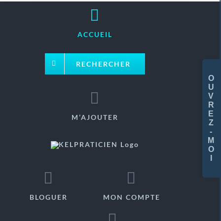
Passer
au
ACCUEIL
contenu
RECHERCHER
Basc
de
la
zone
M’AJOUTER
de
la
barr
coul
BLOGUER
MON COMPTE