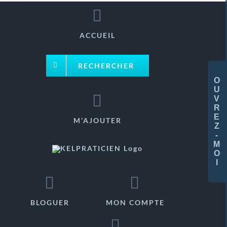
Passer
au
ACCUEIL
contenu
RECHERCHER
Basc
de
la
zone
M’AJOUTER
de
la
barr
coul
BLOGUER
MON COMPTE