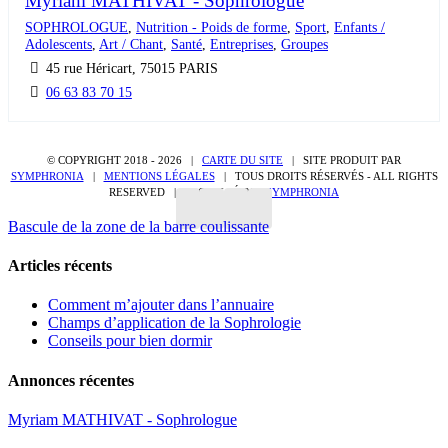
SOPHROLOGUE
,
Nutrition - Poids de forme
,
Sport
,
Enfants /
Adolescents
,
Art / Chant
,
Santé
,
Entreprises
,
Groupes
45 rue Héricart, 75015 PARIS
06 63 83 70 15
© COPYRIGHT 2018 -
2026 |
CARTE DU SITE
| SITE PRODUIT PAR
SYMPHRONIA
|
MENTIONS LÉGALES
| TOUS DROITS RÉSERVÉS - ALL RIGHTS
RESERVED | PROPULSÉ PAR
SYMPHRONIA
Bascule de la zone de la barre coulissante
Articles récents
Comment m’ajouter dans l’annuaire
Champs d’application de la Sophrologie
Conseils pour bien dormir
Annonces récentes
Myriam MATHIVAT - Sophrologue