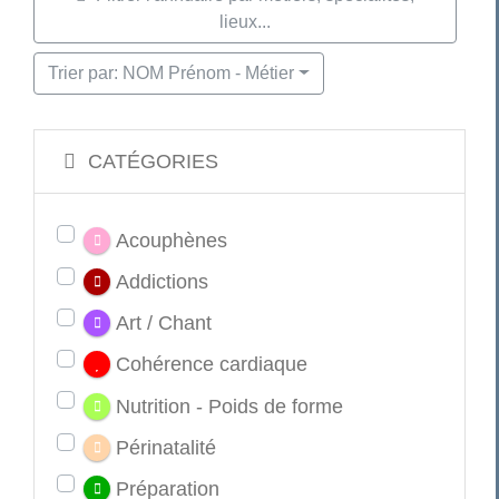
lieux...
Trier par: NOM Prénom - Métier
CATÉGORIES
Acouphènes
Addictions
Art / Chant
Cohérence cardiaque
Nutrition - Poids de forme
Périnatalité
Préparation