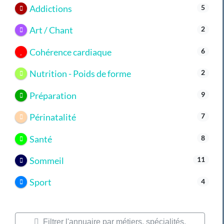
Addictions
5
Art / Chant
2
Cohérence cardiaque
6
Nutrition - Poids de forme
2
Préparation
9
Périnatalité
7
Santé
8
Sommeil
11
Sport
4
Filtrer l'annuaire par métiers, spécialités,