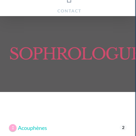
CONTACT
SOPHROLOGU
Acouphènes
2