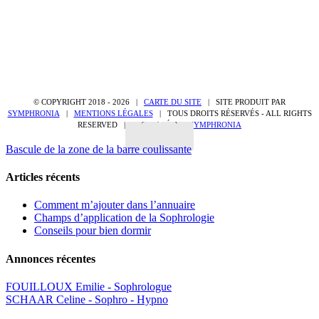
À propos
À propos
Publications
Publications
Commentaires
Commentaires
© COPYRIGHT 2018 -
2026 |
CARTE DU SITE
| SITE PRODUIT PAR
SYMPHRONIA
|
MENTIONS LÉGALES
| TOUS DROITS RÉSERVÉS - ALL RIGHTS
RESERVED | PROPULSÉ PAR
SYMPHRONIA
Bascule de la zone de la barre coulissante
Articles récents
Comment m’ajouter dans l’annuaire
Champs d’application de la Sophrologie
Conseils pour bien dormir
Annonces récentes
FOUILLOUX Emilie - Sophrologue
SCHAAR Celine - Sophro - Hypno